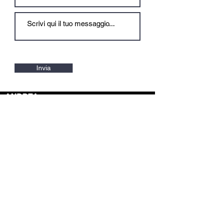
Invia
ANDREA
COSTA
ARCHITETTO
CONTATTI:
Sede
: Via Cagliari 107
Studio: Via San Martino 3
ORISTANO 09170 - ITALY
P.Iva
00736280959
Phone:
+393922085337
Email:
architettocosta@tiscali.it